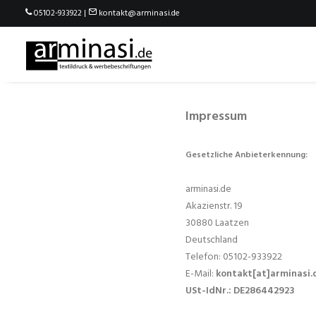
05102-933922 |
kontakt@arminasi.de
Impressum
Gesetzliche Anbieterkennung:
arminasi.de
Akazienstr. 19
30880 Laatzen
Deutschland
Telefon: 05102-933922
E-Mail:
kontakt[at]arminasi.
USt-IdNr.: DE286442923